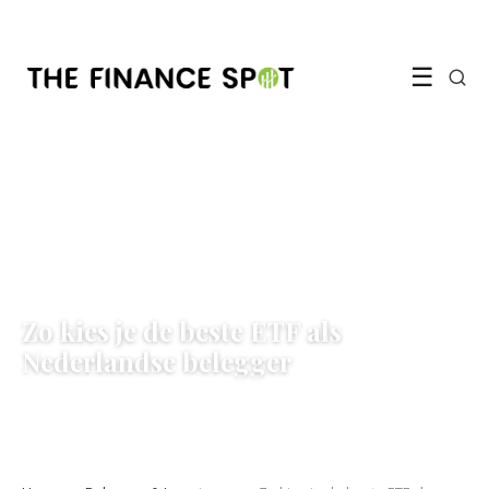
☰
BELEGGEN & INVESTEREN
Zo kies je de beste ETF als
Nederlandse belegger
3 June 2026
·
5 min leestijd