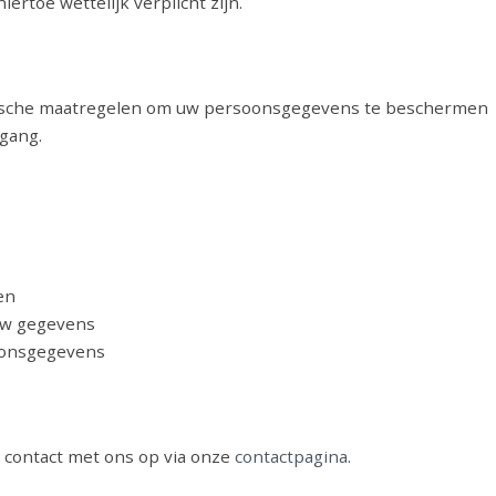
ertoe wettelijk verplicht zijn.
rische maatregelen om uw persoonsgegevens te beschermen
egang.
en
uw gegevens
soonsgegevens
 contact met ons op via onze
contactpagina
.