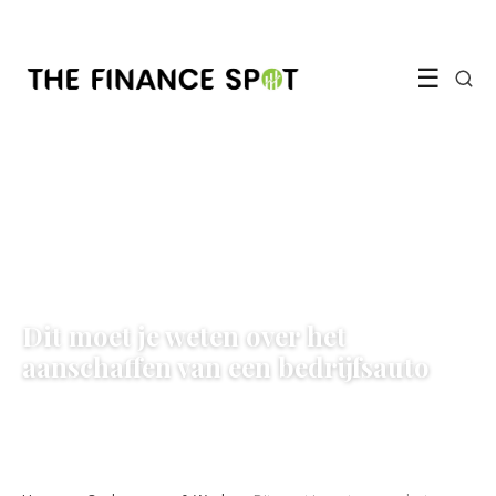
☰
ONDERNEMEN & WERK
Dit moet je weten over het
aanschaffen van een bedrijfsauto
30 September 2022
·
3 min leestijd