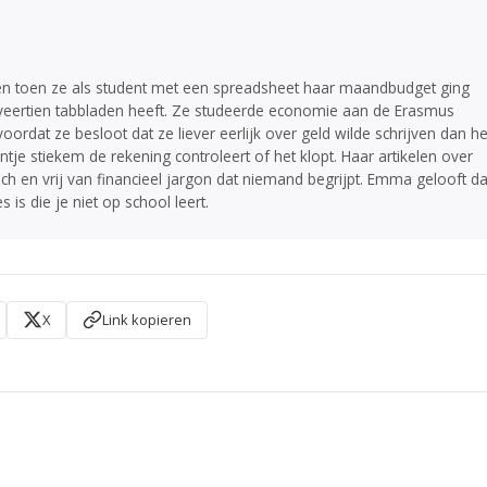
ën toen ze als student met een spreadsheet haar maandbudget ging
veertien tabbladen heeft. Ze studeerde economie aan de Erasmus
voordat ze besloot dat ze liever eerlijk over geld wilde schrijven dan he
entje stiekem de rekening controleert of het klopt. Haar artikelen over
ch en vrij van financieel jargon dat niemand begrijpt. Emma gelooft da
s is die je niet op school leert.
X
Link kopieren