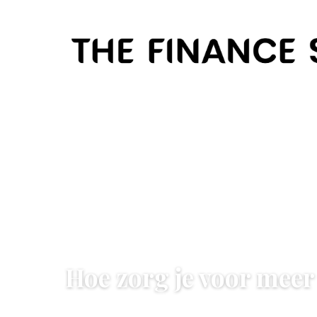
ONDERNEMEN & WERK
Hoe zorg je voor meer 
25 November 2022
·
3 min leestijd